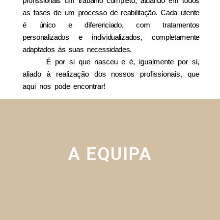
profissionais um trabalho completo, atuando em todos
as fases de um processo de reabilita
çã
o. Cada utente
é ú
nico e diferenciado, com tratamentos
personalizados e individualizados, completamente
adaptados
à
s suas necessidades.
É
por si que nasceu e
é
, igualmente por si,
aliado
à
realiza
çã
o dos nossos profissionais, que
aqui nos pode encontrar!
A EQUIPA