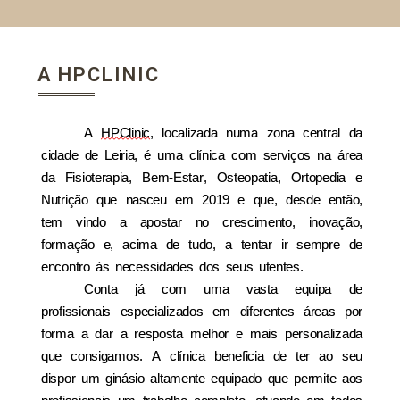
A HPCLINIC
A
HPClinic
, localizada numa zona central da
cidade de Leiria,
é
uma cl
í
nica com servi
ç
os na
á
rea
da Fisioterapia, Bem-Estar, Osteopati
a,
Ortopedia
e
Nutri
çã
o
que nasceu em 2019 e que, desde ent
ã
o,
tem vindo a apostar no cresc
imento
, inova
çã
o
,
forma
çã
o
e, acima de tudo, a tentar ir sempre de
encontro
à
s necessidades dos seus utentes
.
Conta j
á
com uma vasta equipa de
profissionais especializados em diferentes
á
reas por
forma a dar a resposta melhor e mais personalizada
que consigamos. A cl
í
nica beneficia de ter ao seu
dispor um gin
á
sio altamente equipado que permite aos