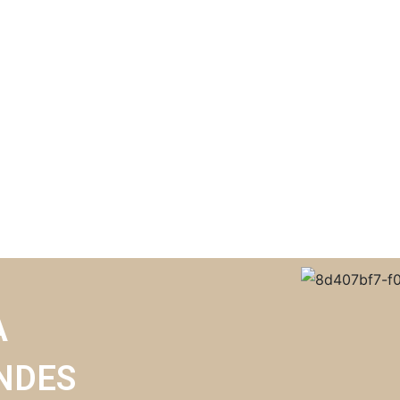
A
NDES