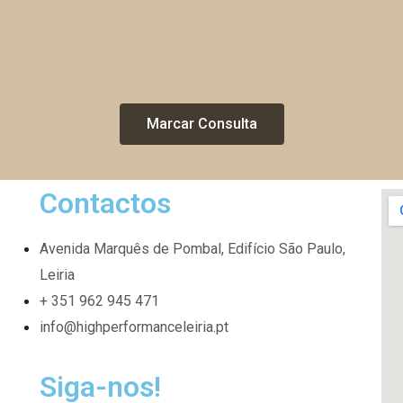
Marcar Consulta
Contactos
Avenida Marquês de Pombal, Edifício São Paulo,
Leiria
+ 351 962 945 471
info@highperformanceleiria.pt
Siga-nos!